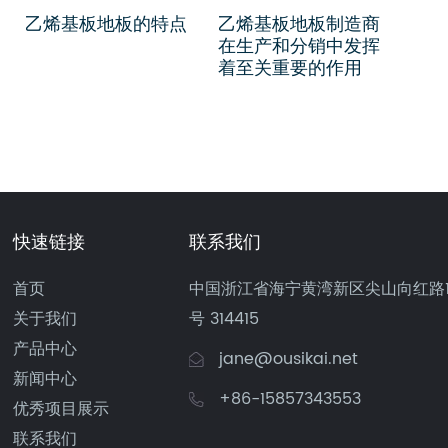
乙烯基板地板的特点
乙烯基板地板制造商
豪华
在生产和分销中发挥
发供
着至关重要的作用
效、
解决
快速链接
联系我们
首页
中国浙江省海宁黄湾新区尖山向红路1
关于我们
号 314415
产品中心
jane@ousikai.net
新闻中心
+86-15857343553
优秀项目展示
联系我们