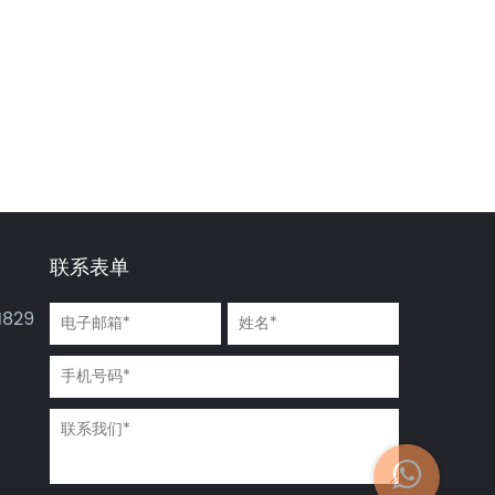
SPC地板：环保与健
LVT地板：
乙烯基板地板批
康的完美结合。您还
宠，但它真
应商提供经济高
在选择传统地板吗？
美观和实用
方便且多功能的
方案
联系表单
829