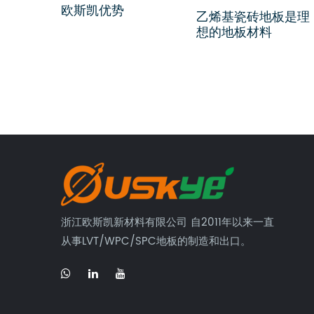
上线啦！
欧斯凯优势
乙烯基瓷砖地板是理
想的地板材料
浙江欧斯凯新材料有限公司 自2011年以来一直
从事LVT/WPC/SPC地板的制造和出口。