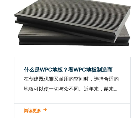
什么是WPC地板？看WPC地板制造商
在创建既优雅又耐用的空间时，选择合适的
地板可以使一切与众不同。近年来，越来越
多的房主，建筑商和商业设计师将注意力转
向 WPC地板 - 将风格与弹性结合在一起的
阅读更多
革命表面。作为 WPC地板制造...