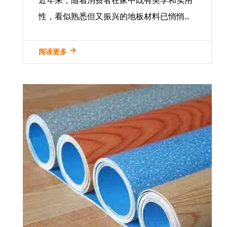
近年来，随着消费者在家中既有美学和实用
性，看似熟悉但又振兴的地板材料已悄悄地
成为一个流行的选择： 乙烯基瓷砖地板 ，
通常称为塑料或PVC地板。在本文中，我们
阅读更多
将深入研究乙烯基瓷砖地板的秘密，揭示其
专业精神，多...