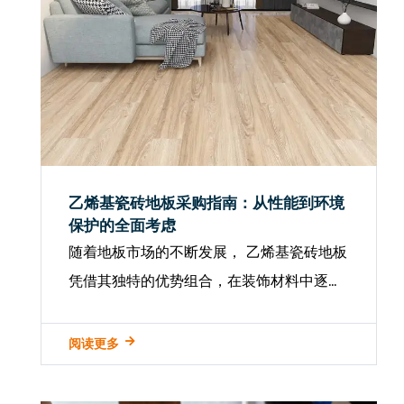
乙烯基瓷砖地板采购指南：从性能到环境
保护的全面考虑
随着地板市场的不断发展， 乙烯基瓷砖地板
凭借其独特的优势组合，在装饰材料中逐渐
成为“新的最爱”。但是，面对市场上各种各
样的产品，许多消费者面临选择合适的乙烯
阅读更多
基瓷砖地板的挑战。 解码乙烯基地板的核心
性...