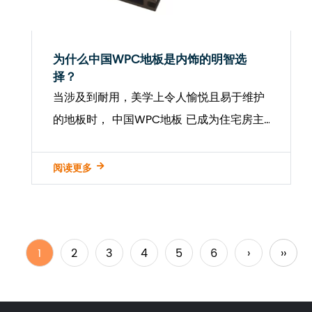
为什么中国WPC地板是内饰的明智选
择？
当涉及到耐用，美学上令人愉悦且易于维护
的地板时， 中国WPC地板 已成为住宅房主
和商业物业开发商的可靠解决方案。 WPC
或木质塑料复合材料将木纤维的强度与热塑
阅读更多
性的弹性相结合，以创建一种结合两种材料
益处的混合...
1
2
3
4
5
6
›
››