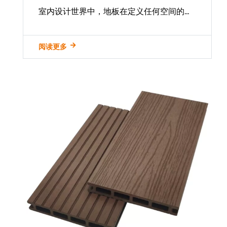
室内设计世界中，地板在定义任何空间的美
学和功能方面起着关键作用。尽管诸如硬木
和陶瓷瓷砖之类的传统选择长期以来一直保
阅读更多
持着自己的立场，但新的竞争者迅速提出了
突出，提供了美丽，耐用性...