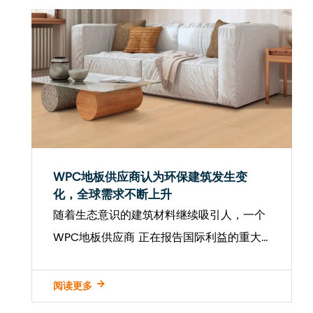
和环境优势，正...
WPC地板供应商认为环保建筑发生变
化，全球需求不断上升
随着生态意识的建筑材料继续吸引人，一个
WPC地板供应商 正在报告国际利益的重大
增长。木质塑料复合材料（WPC）地板以其
耐用性，耐水性和低维护吸引力而闻名，在
阅读更多
住宅和商业翻新中都迅速成为首选...