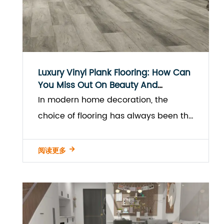
Luxury Vinyl Plank Flooring: How Can
You Miss Out On Beauty And
Comfort?
In modern home decoration, the
choice of flooring has always been the
focus of owners. As the main material
for floor de...
阅读更多