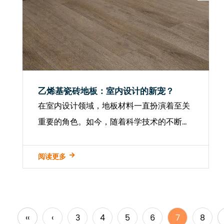
乙烯基瓷砖地板：室内设计的新宠？
在室内设计领域，地板材料一直扮演着至关
重要的角色。如今，随着科学技术的不断发
展和人们审美需求的提高， 乙烯基瓷砖地板
作为一种新材料，它以其独特的优势和创新
阅读更多
的应用方式正在引领室内设计的新潮流。让
我们来看看乙烯基瓷砖地板在...
‹‹
‹
3
4
5
6
7
8