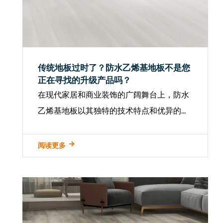
传统地板过时了？防水乙烯基地板不是您
正在寻找的升级产品吗？
在现代家居和商业装饰的广阔舞台上，防水
乙烯基地板以其独特的技术特点和优异的性
能赢得了广泛的认可和青睐。这种创新材料
不仅颠覆了传统地板的局限性，还在防水、
阅读更多
耐用、美观等方面树立了新标杆。 核心优势
防水乙烯基地板 在于...