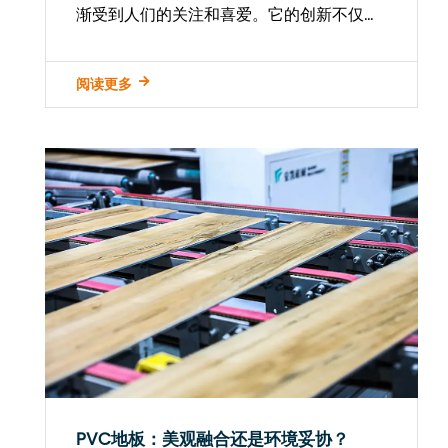
渐受到人们的关注和喜爱。它的创新不仅在
于材料本身的特性，还在于其在设计、安装
和环保方面的突破。 乙烯基地板 采用聚氯
阅读更多
乙烯（PVC）为主要原料，采用先进的生产
工艺和技术加工而成。乙烯基地板比木...
PVC地板：美观融合还是环境妥协？