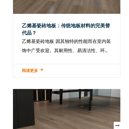
乙烯基瓷砖地板：传统地板材料的完美替
代品？
乙烯基瓷砖地板 因其独特的性能而在室内装
饰中广受欢迎。其耐用性、易清洁性、环保
性和多功能性使其成为现代家居装饰的理想
选择。它不仅模仿传统瓷砖的外观，而且质
阅读更多
地更柔软，更容易安装。这种新型地板材料
不仅满足了人们对美观、实用的需求，而且
与...