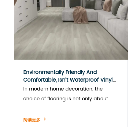
Environmentally Friendly And
Comfortable, Isn’t Waterproof Vinyl
Flooring The First Choice For Modern
In modern home decoration, the
Homes?
choice of flooring is not only about
beauty and comfort, but also about
the safety and he...
阅读更多