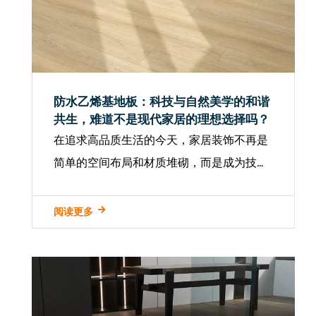
防水乙烯基地板：科技与自然美学的和谐
共生，难道不是现代家居的理想选择吗？
在追求高品质生活的今天，家居装饰不再是
简单的空间布局和材质堆砌，而是成为技术
与美学的艺术展示。其中，防水乙烯基地板
以其独特的魅力，巧妙地融合了尖端科技的
阅读更多
精髓和自然美学，成为现代家居装饰中一颗
闪亮的明星。 的诞生 防水乙烯...